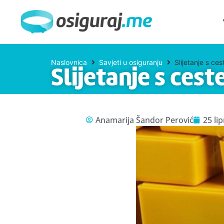
Naslovnica
Savjeti u osiguranju
Slijetanje s ce
Slijetanje s ces
Anamarija Šandor Perović
25 li