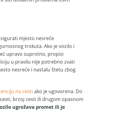
 osigurati mjesto nesreće
gurnosnog trokuta. Ako je vozilo i
već upravo suprotno, propisi
ciju u pravilu nije potrebno zvati
jesto nesreće i nastalu štetu zbog
tenciju na cesti
ako je ugovorena. Do
ocesti, brzoj cesti ili drugom opasnom
ozilo ugrožava promet ili je