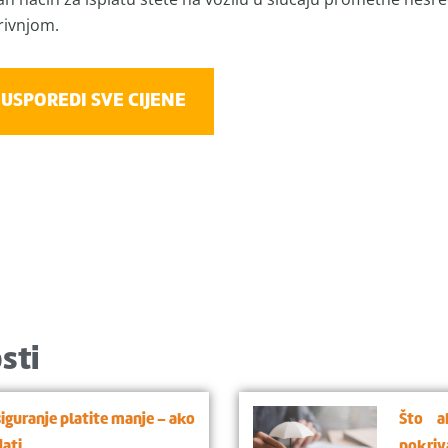
krivnjom.
USPOREDI SVE CIJENE
sti
siguranje platite manje – ako
Što a
dati
pokriv