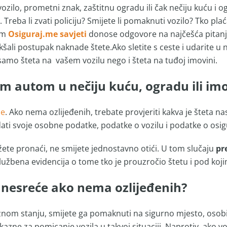
vozilo, prometni znak, zaštitnu ogradu ili čak nečiju kuću i o
. Treba li zvati policiju? Smijete li pomaknuti vozilo? Tko pl
am
Osiguraj.me savjeti
donose odgovore na najčešća pitanja
šali postupak naknade štete.Ako sletite s ceste i udarite u ne
 samo šteta na vašem vozilu nego i šteta na tuđoj imovini.
im autom u nečiju kuću, ogradu ili im
će
. Ako nema ozlijeđenih, trebate provjeriti kakva je šteta na
ati svoje osobne podatke, podatke o vozilu i podatke o osigu
ožete pronaći, ne smijete jednostavno otići. U tom slučaju
pre
lužbena evidencija o tome tko je prouzročio štetu i pod koj
a nesreće ako nema ozlijeđenih?
oznom stanju, smijete ga pomaknuti na sigurno mjesto, osobi
zne za pomicanje vozila u takvoj situaciji. Naprotiv, ako v