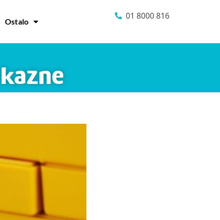
01 8000 816
Ostalo
i kazne