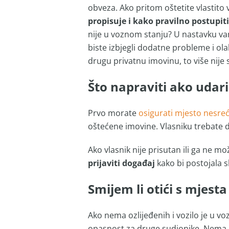
obveza. Ako pritom oštetite vlastito 
propisuje i kako pravilno postupiti
nije u voznom stanju? U nastavku v
biste izbjegli dodatne probleme i olak
drugu privatnu imovinu, to više nije
Što napraviti ako udar
Prvo morate
osigurati mjesto nesre
oštećene imovine. Vlasniku trebate d
Ako vlasnik nije prisutan ili ga ne m
prijaviti događaj
kako bi postojala s
Smijem li otići s mjest
Ako nema ozlijeđenih i vozilo je u v
opasnost za druge sudionike. Nema ka