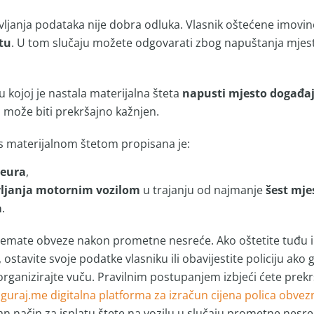
janja podataka nije dobra odluka. Vlasnik oštećene imovine m
etu
. U tom slučaju možete odgovarati zbog napuštanja mjes
kojoj je nastala materijalna šteta
napusti mjesto događaj
, može biti prekršajno kažnjen.
s materijalnom štetom propisana je:
 eura
,
vljanja motornim vozilom
u trajanju od najmanje
šest mje
a
.
a nemate obveze nakon prometne nesreće. Ako oštetite tuđu 
ostavite svoje podatke vlasniku ili obavijestite policiju ako 
 organizirajte vuču. Pravilnim postupanjem izbjeći ćete prekr
guraj.me digitalna platforma za izračun cijena polica obve
ran način za isplatu štete na vozilu u slučaju prometne nesre