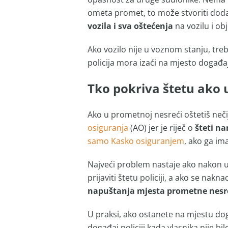
ometa promet, to može stvoriti doda
vozila i sva oštećenja
na vozilu i obj
Ako vozilo nije u voznom stanju, tre
policija mora izaći na mjesto događaja
Tko pokriva štetu ako 
Ako u prometnoj nesreći oštetiš neči
osiguranja
(AO) jer je riječ o
šteti na
samo Kasko osiguranjem
, ako ga i
Najveći problem nastaje ako nakon ud
prijaviti štetu policiji, a ako se nak
napuštanja mjesta prometne nesr
U praksi, ako ostanete na mjestu doga
događaj policiji kada vlasnika nije 