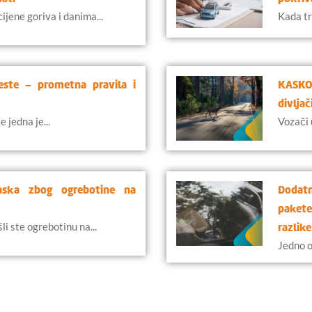
jene goriva i danima...
Kada tr
ceste – prometna pravila i
KASKO 
divljač
e jedna je...
Vozači 
Kaska zbog ogrebotine na
Dodat
paket
i ste ogrebotinu na...
razlike
Jedno o