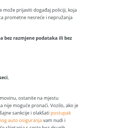
ože prijaviti događaj policiji, koja
ta prometne nesreće i nepružanja
a bez razmjene podataka ili bez
seci
,
imovinu, ostanite na mjestu
ga nije moguće pronaći. Vozilo, ako je
šajne sankcije i olakšati
postupak
znog auto osiguranja
vam nudi i
će slijetanja s ceste bez drugih