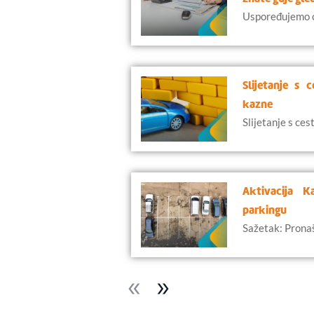
Uspoređujemo ci
Slijetanje s 
kazne
Slijetanje s cest
Aktivacija 
parkingu
Sažetak: Pronašl