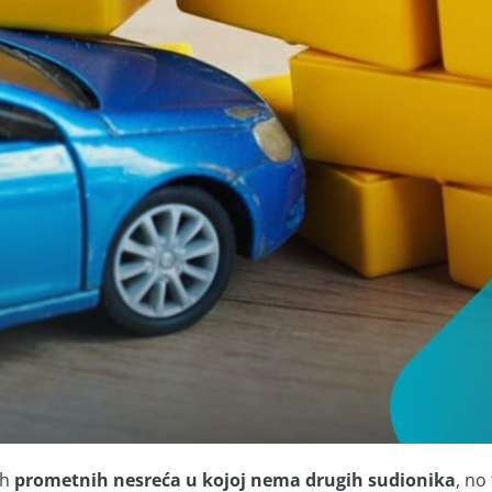
ih
prometnih nesreća u kojoj nema drugih sudionika
, no