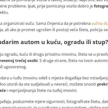
tne probleme. Ipak, prije pomicanja vozila dobro je
fotogra
ektu.
ba organizirati vuču. Sama činjenica da je potrebna
vučna slu
, ali ako je promet ugrožen ili postoji veća šteta, policija se
udarim autom u kuću, ogradu ili stup?
ju ogradu, kuću ili drugu privatnu imovinu, šteta se u pravi
nesenoj trećoj osobi
. S druge strane, šteta na tvom automo
maš ugovorenog.
ara u tuđu imovinu odeš s mjesta događaja bez ostavljanja 
nadno utvrdi da ste sudjelovali u nesreći, možete snositi
prekr
eće
i neprijavljivanja štete na tuđoj imovini.
đaja, poduzmete mjere sigurnosti, fotografirate štetu, date 
bilo moguće pronaći, te surađujete s osigurateljem, obično n