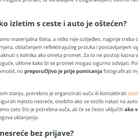
o izletim s ceste i auto je oštećen?
mo materijalna šteta, a nitko nije ozlijeđen, najprije treba
mjera, oblačenjem reflektirajućeg prsluka i postavljanjem si
maknuti s kolnika ako ometa promet. Za to ne postoji kazna 
oguće, uklone kako bi se promet mogao sigurno odvijati. Poli
tomobil, no
preporučljivo je prije pomicanja
fotografirati m
m stanju, potrebno je organizirati vuču ili kontaktirati
asis
igurati mjesto nesreće, osobito ako se vozilo nalazi na aut
amo zato što je potrebna vuča, ali će se često uključiti
ako v
egova uklanjanja.
nesreće bez prijave?