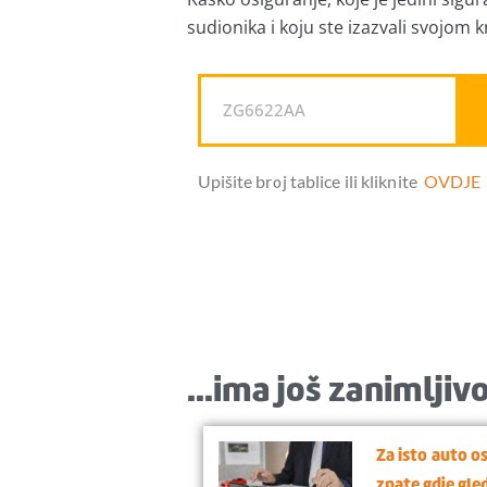
sudionika i koju ste izazvali svojom 
Upišite broj tablice ili kliknite
OVDJE
...ima još zanimljivo
Za isto auto o
znate gdje gle