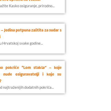
ažite Kasko osiguranje, prirodno...
– Jedina potpuna zaštita za sudar s
i
u Hrvatskoj svake godine...
no pokriće “Lom stakla” – koje
e nude osiguravatelji i koje su
?
d najtraženijih dodatnih pokrića...