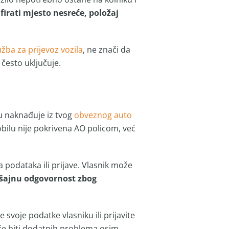
firati mjesto nesreće, položaj
žba za prijevoz vozila
, ne znači da
 često uključuje.
lu naknađuje iz tvog
obveznog auto
bilu nije pokrivena AO policom, već
podataka ili prijave. Vlasnik može
šajnu odgovornost zbog
svoje podatke vlasniku ili prijavite
eće biti dodatnih problema osim