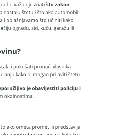
gradu, važno je znati
što zakon
aća nastalu štetu i što ako automobil
 i objašnjavamo što učiniti kako
čiju ogradu, zid, kuću, garažu ili
ovinu?
stala i pokušati pronaći vlasnika
ranju kako bi mogao prijaviti štetu.
poručljivo je obavijestiti policiju i
im okolnostima.
to ako ometa promet ili predstavlja
ozilo nepotrebno ostane na kolniku i