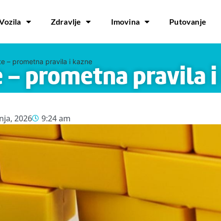
Vozila
Zdravlje
Imovina
Putovanje
ste – prometna pravila i kazne
te – prometna pravila 
pnja, 2026
9:24 am