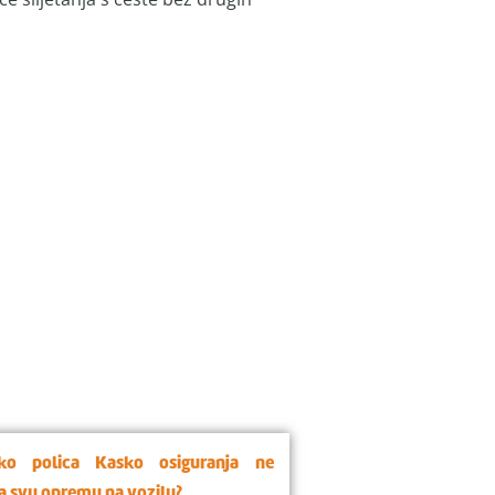
ko polica Kasko osiguranja ne
a svu opremu na vozilu?