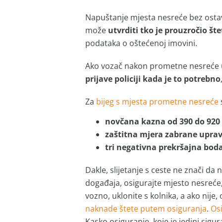
Napuštanje mjesta nesreće bez ostavl
može
utvrditi tko je prouzročio št
podataka o oštećenoj imovini.
Ako vozač nakon prometne nesreće u 
prijave policiji kada je to potrebno
Za
bijeg s mjesta prometne nesreće
novčana kazna od 390 do 920
zaštitna mjera zabrane upra
tri negativna prekršajna bod
Dakle, slijetanje s ceste ne znači d
događaja, osigurajte mjesto nesreće, 
vozno, uklonite s kolnika, a ako nije,
naknade štete putem osiguranja
.
Osi
Kasko osiguranje, koje je jedini sigu