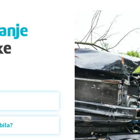
anje
ke
bila?