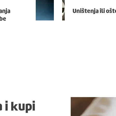
anja
Uništenja ili oš
obe
 i kupi