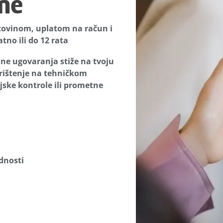
ine
otovinom, uplatom na račun i
no ili do 12 rata
ine ugovaranja stiže na tvoju
rištenje na tehničkom
ijske kontrole ili prometne
dnosti