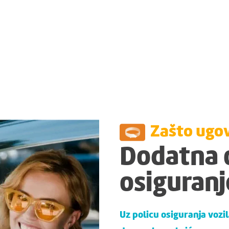
Zašto ugov
Dodatna 
osiguranj
Uz policu osiguranja vozi