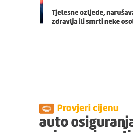
Tjelesne ozljede, narušav
zdravlja ili smrti neke os
Provjeri cijenu
auto osiguranja