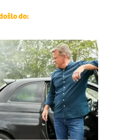
došlo do:
i oštećenja tuđih stvari