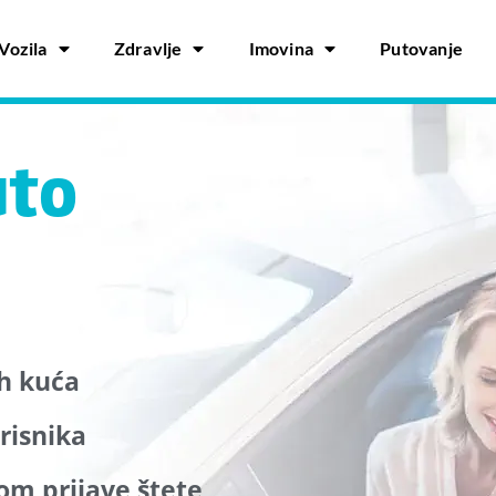
Vozila
Zdravlje
Imovina
Putovanje
uto
ih kuća
risnika
om prijave štete