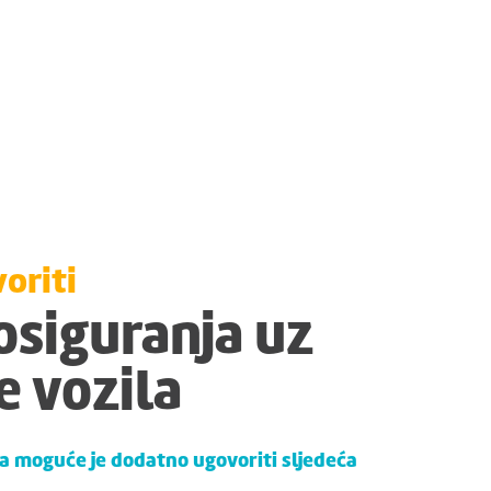
oriti
osiguranja uz
e vozila
la moguće je dodatno ugovoriti sljedeća