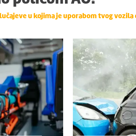
lučajeve u kojima je uporabom tvog vozila 
arušavanja
Uništenja il
neke osobe