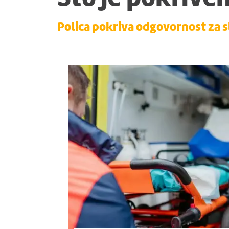
Polica pokriva odgovornost za s
Tjelesne ozljede, n
zdravlja ili smrti 