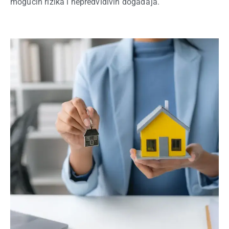
mogućih rizika i nepredvidivih događaja.
kupi najbolju policu
osiguranja za kuću ili stan
Osiguranje kuće, stana