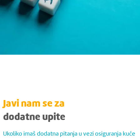
Javi nam se za
dodatne upite
Ukoliko imaš dodatna pitanja u vezi osiguranja kuće