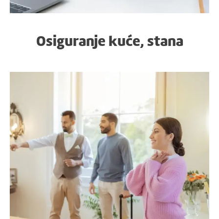
Osiguranje kuće, stana
Osiguranje turističkih
apartmana, kuća i gostiju
osiguranje smještaja