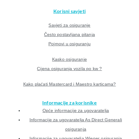
Korisni savjeti
Savjeti za osiguranje
Često postavljana pitanja
Pojmovi u osiguranju
Kasko osiguranje
Cijena osiguranja vozila po kw ?
Kako plaćati Mastercard i Maestro karticama?
Informacije za korisnike
Opće informacije za ugovaratelja
Informacije za ugovaratelja As Direct Generali
osiguranja
Informacije za ugovaratelja Wiener osiguranja