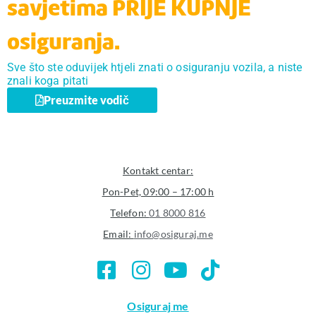
savjetima PRIJE KUPNJE
osiguranja.
Sve što ste oduvijek htjeli znati o osiguranju vozila, a niste
znali koga pitati
Preuzmite vodič
Kontakt centar:
Pon-Pet, 09:00 – 17:00 h
Telefon:
01 8000 816
Email:
info@osiguraj.me
Osiguraj me