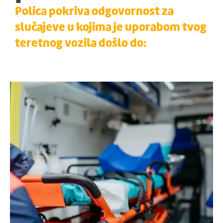
Polica pokriva odgovornost za
slučajeve u kojima je uporabom tvog
teretnog vozila došlo do:
Tjelesne ozljede,
narušavanja zdravlja ili
smrti neke osobe