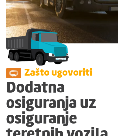
Zašto ugovoriti
Dodatna
osiguranja uz
osiguranje
teretnih vozila