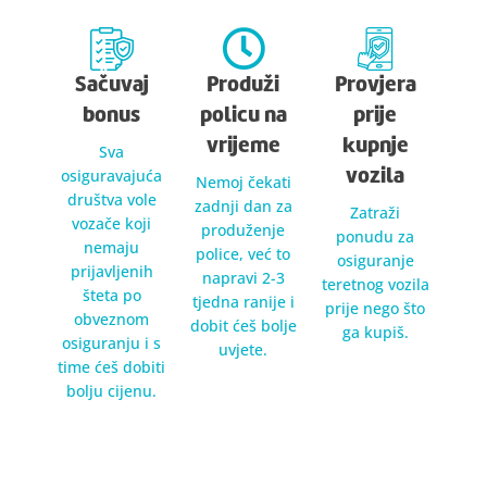
Sačuvaj
Produži
Provjera
bonus
policu na
prije
vrijeme
kupnje
Sva
osiguravajuća
vozila
Nemoj čekati
društva vole
zadnji dan za
Zatraži
vozače koji
produženje
ponudu za
nemaju
police, već to
osiguranje
prijavljenih
napravi 2-3
teretnog vozila
šteta po
tjedna ranije i
prije nego što
obveznom
dobit ćeš bolje
ga kupiš.
osiguranju i s
uvjete.
time ćeš dobiti
bolju cijenu.