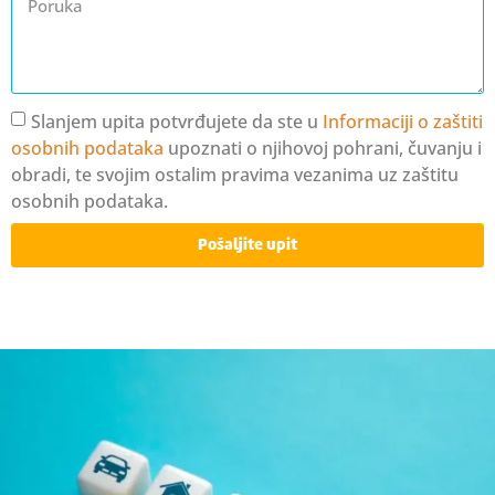
Slanjem upita potvrđujete da ste u
Informaciji o zaštiti
osobnih podataka
upoznati o njihovoj pohrani, čuvanju i
obradi, te svojim ostalim pravima vezanima uz zaštitu
osobnih podataka.
Pošaljite upit