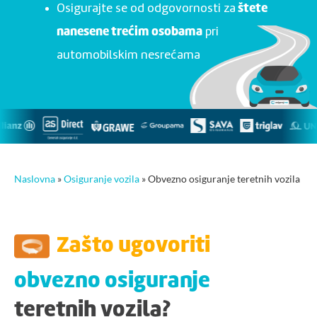
Osigurajte se od odgovornosti za
štete
pri
nanesene trećim osobama
automobilskim nesrećama
Naslovna
»
Osiguranje vozila
»
Obvezno osiguranje teretnih vozila
Zašto ugovoriti
obvezno osiguranje
teretnih vozila?