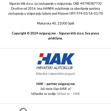
Siguran klik d.o.o. za zastupanje u osiguranju, OIB: 44798387732
Društvo od 2016. ima HANFA ovlaštenje za obavljanje poslova
zastupanja u osiguranju izdano pod Klasom UP/I 974-03/16-01/70
Makarska 40, 21000 Split
Copyright © 2024 osiguraj.me – Siguran klik d.o.o. Sva prava
pridržana.
Kliknite i iskoristite popust
HAK – partner osiguraj.me
Još niste član HAK-a?
Učlanite se ovdje:
Učlani se – HAK