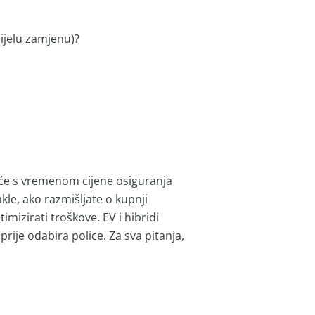
cijelu zamjenu)?
da će s vremenom cijene osiguranja
Dakle, ako razmišljate o kupnji
mizirati troškove. EV i hibridi
rije odabira police. Za sva pitanja,