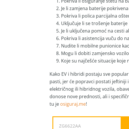
Pokriva li osiguranje štetu na b
Je li zamjena baterije pokrive
Pokriva li polica parcijalna ošt
Uključuje li se trošenje baterij
Je li uključena pomoć na cesti 
Pokriva li asistencija vuču do n
Nudite li mobilne punionice kao
Mogu li dobiti zamjensko vozilo
Koje su najčešće situacije koje 
Kako EV i hibridi postaju sve popular
pasti, jer će popravci postati jeftinij
električnog ili hibridnog vozila, oba
donose nove prednosti, ali i specifič
tu je
osiguraj.me
!