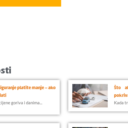
sti
siguranje platite manje – ako
Što a
dati
pokriv
jene goriva i danima...
Kada tr