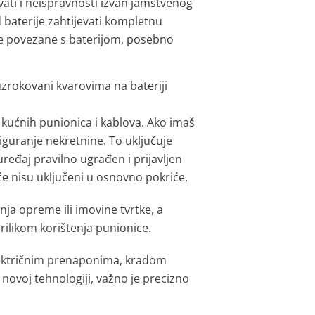
vati i neispravnosti izvan jamstvenog
d baterije zahtijevati kompletnu
ete povezane s baterijom, posebno
uzrokovani kvarovima na bateriji
u kućnih punionica i kablova. Ako imaš
iguranje nekretnine. To uključuje
eđaj pravilno ugrađen i prijavljen
će nisu uključeni u osnovno pokriće.
ja opreme ili imovine tvrtke, a
ilikom korištenja punionice.
 električnim prenaponima, krađom
o novoj tehnologiji, važno je precizno