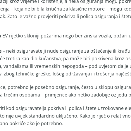
ciji kroz vrijeme i korištenje, a neka osiguranja mogu pokri
ćenja – koja ne bi bila kritična za klasične motore – mogu ko
. Zato je važno provjeriti pokriva li polica osiguranja i št
u EV rijetko skloniji požarima nego benzinska vozila, požari 
e
– neki osiguravatelji nude osiguranje za oštećenje ili krađ
e tretira kao dio kućanstva, pa može biti pokrivena kroz os
, vandalizma ili vremenskih nepogoda – pod uvjetom da je ur
i zbog tehničke greške, lošeg održavanja ili trošenja najčeš
ice, potrebno je posebno osiguranje, često u sklopu osiguran
a trećim osobama – primjerice ako netko zadobije ozljedu pr
iti kod osiguravatelja pokriva li polica i štete uzrokovane
to nije uvijek standardno uključeno. Kako je riječ o relativn
ebno pokriće ako je potrebno.