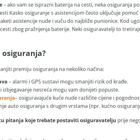
e
– ako vam se isprazni baterija na cesti, neka osiguranja po
cesti Kasko osiguranje s asistencijom često uključuje pomoć 
paketi asistencije nude i vuču do najbliže punionice. Kod ugo
cesti zbog pražnjenja baterije. Neki osiguravatelji to tretira
 osiguranja?
anjiti premiju osiguranja na nekoliko načina:
ava
– alarmi i GPS sustavi mogu smanjiti rizik od krađe.
 i izbjegavanje nesreća mogu vam donijeti popuste.
uranja
– osiguravajuće kuće nude različite cijene i pogodnosti, 
je auto osiguranja s drugim vrstama (npr. kućno osiguranj
stu pitanja koje trebate postaviti osiguravatelju
prije nego