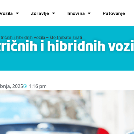
Vozila
Zdravlje
Imovina
Putovanje
ričnih i hibridnih vozila – što trebate znati
ičnih i hibridnih vozi
ibnja, 2025
1:16 pm