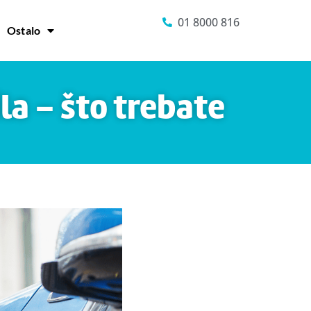
01 8000 816
Ostalo
la – što trebate