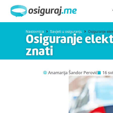
Naslovnica
Savjeti u osiguranju
Osiguranje elekt
Osiguranje elektr
znati
Anamarija Šandor Perović
16 sv