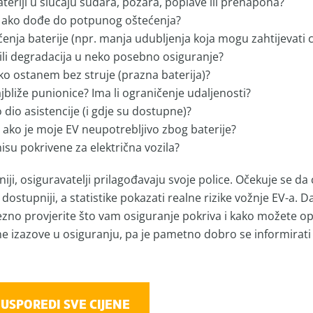
ateriji u slučaju sudara, požara, poplave ili prenapona?
na ako dođe do potpunog oštećenja?
ećenja baterije (npr. manja udubljenja koja mogu zahtijevati 
e ili degradacija u neko posebno osiguranje?
ako ostanem bez struje (prazna baterija)?
ajbliže punionice? Ima li ograničenje udaljenosti?
 dio asistencije (i gdje su dostupne)?
 ako je moje EV neupotrebljivo zbog baterije?
nisu pokrivene za električna vozila?
niji, osiguravatelji prilagođavaju svoje police. Očekuje se 
i i dostupniji, a statistike pokazati realne rizike vožnje EV-a. 
vezno provjerite što vam osiguranje pokriva i kako možete opti
ne izazove u osiguranju, pa je pametno dobro se informirati p
USPOREDI SVE CIJENE