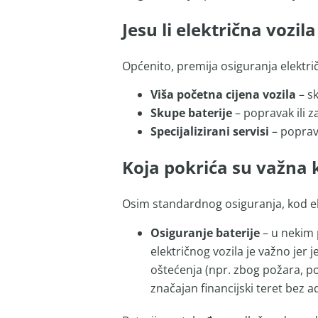
Jesu li električna vozil
Općenito, premija osiguranja električ
Viša početna cijena vozila
– sk
Skupe baterije
– popravak ili z
Specijalizirani servisi
– popravc
Koja pokrića su važna k
Osim standardnog osiguranja, kod ele
Osiguranje baterije
– u nekim p
električnog vozila je važno jer j
oštećenja (npr. zbog požara, po
značajan financijski teret bez 