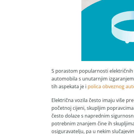
S porastom popularnosti električnih (E
automobila s unutarnjim izgaranjem. I
tih aspekata je i
polica obveznog aut
Električna vozila često imaju više pr
početnoj cijeni, skupljim popravcima 
često dolaze s naprednim sigurnosnim
potrebnim znanjem čine ih skupljima z
osiguravatelju, pa u nekim slučajevim