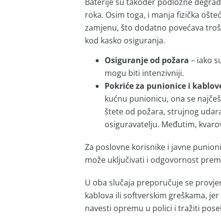
Baterije su također podložne degrada
roka. Osim toga, i manja fizička ošte
zamjenu, što dodatno povećava trošak
kod kasko osiguranja.
Osiguranje od požara
– iako s
mogu biti intenzivniji.
Pokriće za punionice i kablov
kućnu punionicu, ona se najčešć
štete od požara, strujnog udara
osiguravatelju. Međutim, kvarov
Za poslovne korisnike i javne punion
može uključivati i odgovornost prem
U oba slučaja preporučuje se provjer
kablova ili softverskim greškama, jer 
navesti opremu u polici i tražiti pos