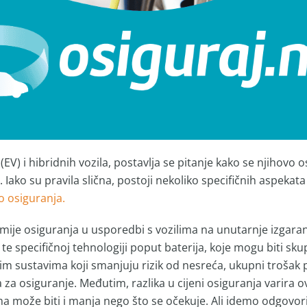
V) i hibridnih vozila, postavlja se pitanje kako se njihovo o
ako su pravila slična, postoji nekoliko specifičnih aspekata 
o osiguranja.
emije osiguranja u usporedbi s vozilima na unutarnje izgaranje
te specifičnoj tehnologiji poput baterija, koje mogu biti sku
 sustavima koji smanjuju rizik od nesreća, ukupni trošak p
a osiguranje. Međutim, razlika u cijeni osiguranja varira ov
a može biti i manja nego što se očekuje. Ali idemo odgovori