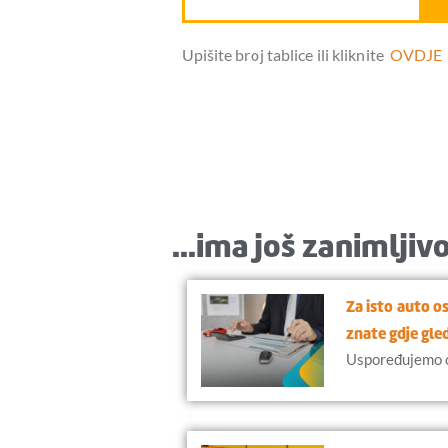
Upišite broj tablice ili kliknite
OVDJE
...ima još zanimljivo
Za isto auto o
znate gdje gle
Uspoređujemo ci