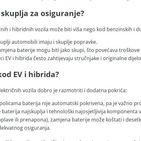
a skuplja za osiguranje?
nih i hibridnih vozila može biti viša nego kod benzinskih i di
uplji automobili imaju i skuplje popravke.
amjena baterije mogu biti jako skupi, što povećava troškove 
i EV i hibrida često zahtijevaju stručnjake i originalne dije
od EV i hibrida?
ktričnih vozila dobro je razmotriti i dodatna pokrića:
olicama baterija nije automatski pokrivena, pa je važno prov
e baterija najskuplja i tehnološki najosjetljivija komponenta v
plave ili prenapona), zamjena baterije može koštati i desetk
adekvatnog osiguranja.