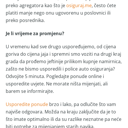
preko agregatora kao što je
osiguraj.me
, često ćete
platiti manje nego onu ugovorenu u poslovnici ili
preko posrednika.
Je li vrijeme za promjenu?
U vremenu kad sve drugo uspoređujemo, od cijena
goriva do cijena jaja i spremni smo voziti na drugi kraj
grada da prođemo jeftinije prilikom kupnje namirnica,
zašto ne bismo usporedili i police auto osiguranja?
Odvojite 5 minuta. Pogledajte ponude online i
usporedite uvjete. Ne morate ništa mijenjati, ali
barem se informirajte.
Usporedite ponude
brzo i lako, pa odlučite što vam
najviše odgovara. Možda na kraju zaključite da je to
što imate optimalno ili da su razlike neznatne pa neće
biti potrebe za mijenjanjem starih navika.