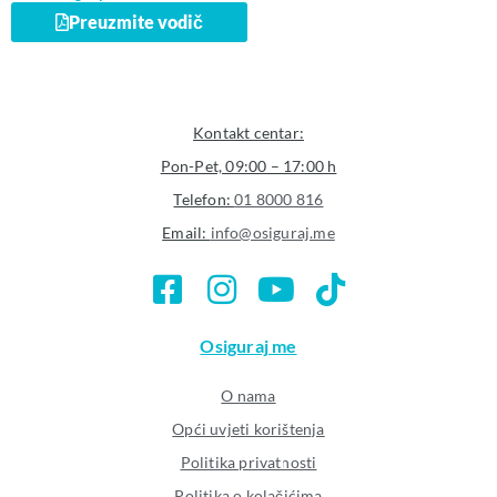
Preuzmite vodič
Kontakt centar:
Pon-Pet, 09:00 – 17:00 h
Telefon:
01 8000 816
Email:
info@osiguraj.me
Osiguraj me
O nama
Opći uvjeti korištenja
Politika privatnosti
Politika o kolačićima