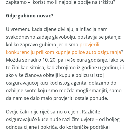
zapitamo – koristimo li najbolje opcije na tržištu?
Gdje gubimo novac?
U vremenu kada cijene divljaju, a inflacija nam
svakodnevno zadaje glavobolju, postavlja se pitanje:
koliko zapravo gubimo jer nismo
provjerili
konkurenciju prilikom kupnje police auto osiguranja
?
Možda se radi o 10, 20, pa i više eura godišnje. Iako se
to čini kao sitnica, kad zbrojimo iz godine u godinu, ili
ako više članova obitelji kupuje policu u istoj
osiguravajućoj kući kod istog agenta, dolazimo do
ozbiljne svote koju smo možda mogli smanjiti, samo
da nam se dalo malo provjeriti ostale ponude.
Ovdje čak i nije riječ samo o cijeni. Različite
osiguravajuće kuće nude različite uvjete – od boljeg
odnosa cijene i pokrića, do korisničke podrške i