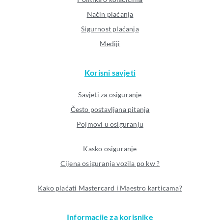
Način plaćanja
Sigurnost plaćanja
Mediji
Korisni savjeti
Savjeti za osiguranje
Često postavljana pitanja
Pojmovi u osiguranju
Kasko osiguranje
Cijena osiguranja vozila po kw ?
Kako plaćati Mastercard i Maestro karticama?
Informacije za korisnike