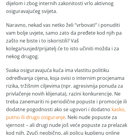
dijelom i zbog internih zakonitosti vrlo aktivnog
osiguravajućeg svijeta.
Naravno, nekad vas netko želi “vrbovati” i ponuditi
vam bolje uvjete, samo zato da pređete kod njih pa
zašto ne biste i to iskoristili? Vaš
kolega/susjed/prijatelj će to isto učiniti možda i za
nekog drugog.
Svaka osiguravajuća kuća ima vlastitu politiku
određivanja cijena, koja ovisi o internim procjenama
rizika, tržišnim ciljevima (npr. agresivnija ponuda za
privlačenje novih klijenata), razini konkurencije. Ne
treba zanemariti ni periodične popuste i promocije ili
dodatne pogodnosti ako se ugovori i dodatno
kasko,
putno ili drugo osiguranje
. Neki nude popuste za
vjernost – ali drugi nude još veće popuste za prelazak
kod njih. Zvuči neobično, ali policu kupljenu online