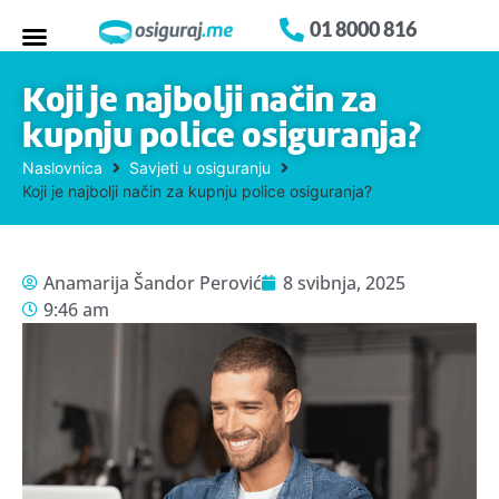
01 8000 816
Koji je najbolji način za
kupnju police osiguranja?
Naslovnica
Savjeti u osiguranju
Koji je najbolji način za kupnju police osiguranja?
Anamarija Šandor Perović
8 svibnja, 2025
9:46 am