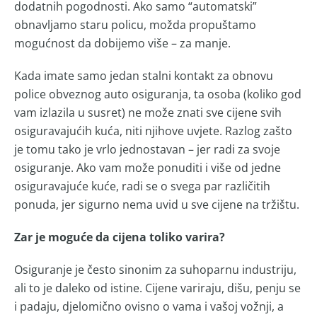
dodatnih pogodnosti. Ako samo “automatski”
obnavljamo staru policu, možda propuštamo
mogućnost da dobijemo više – za manje.
Kada imate samo jedan stalni kontakt za obnovu
police obveznog auto osiguranja, ta osoba (koliko god
vam izlazila u susret) ne može znati sve cijene svih
osiguravajućih kuća, niti njihove uvjete. Razlog zašto
je tomu tako je vrlo jednostavan – jer radi za svoje
osiguranje. Ako vam može ponuditi i više od jedne
osiguravajuće kuće, radi se o svega par različitih
ponuda, jer sigurno nema uvid u sve cijene na tržištu.
Zar je moguće da cijena toliko varira?
Osiguranje je često sinonim za suhoparnu industriju,
ali to je daleko od istine. Cijene variraju, dišu, penju se
i padaju, djelomično ovisno o vama i vašoj vožnji, a