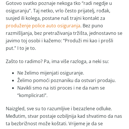
Gotovo svatko poznaje nekoga tko “radi negdje u
osiguranju”. Taj netko, vrlo često prijatelj, rođak,
susjed ili kolega, postane naš trajni kontakt za
produženje police auto osiguranja
. Bez puno
razmišljanja, bez pretraživanja tržišta, jednostavno se
javimo toj osobi i kažemo: “Produži mi kao i prošli
put.” I to je to.
Zašto to radimo? Pa, ima više razloga, a neki su:
Ne želimo mijenjati osiguranje.
Želimo pomoći poznaniku da ostvari prodaju.
Navikli smo na isti proces i ne da nam se
“komplicirati”.
Naizgled, sve su to razumljive i bezazlene odluke.
Međutim, stvar postaje ozbiljnija kad shvatimo da nas
ta bezbrižnost može koštati. Vrijeme je da se