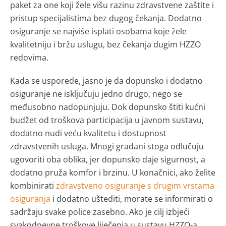
paket za one koji žele višu razinu zdravstvene zaštite i
pristup specijalistima bez dugog čekanja. Dodatno
osiguranje se najviše isplati osobama koje žele
kvalitetniju i bržu uslugu, bez čekanja dugim HZZO
redovima.
Kada se usporede, jasno je da dopunsko i dodatno
osiguranje ne isključuju jedno drugo, nego se
međusobno nadopunjuju. Dok dopunsko štiti kućni
budžet od troškova participacija u javnom sustavu,
dodatno nudi veću kvalitetu i dostupnost
zdravstvenih usluga. Mnogi građani stoga odlučuju
ugovoriti oba oblika, jer dopunsko daje sigurnost, a
dodatno pruža komfor i brzinu. U konačnici, ako želite
kombinirati
zdravstveno osiguranje s drugim vrstama
osiguranja
i dodatno uštediti, morate se informirati o
sadržaju svake police zasebno. Ako je cilj izbjeći
svakodnevne troškove liječenja u sustavu HZZO-a,