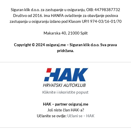
Siguran klik d.o.o. za zastupanje u osiguranju, OIB: 44798387732
Društvo od 2016. ima HANFA ovlaštenje za obavljanje poslova
zastupanja u osiguranju izdano pod Klasom UP/I 974-03/16-01/70
Makarska 40, 21000 Split
Copyright © 2024 osiguraj.me – Siguran klik d.o.o. Sva prava
pridržana.
Kliknite i iskoristite popust
HAK – partner osiguraj.me
Još niste član HAK-a?
Učlanite se ovdje:
Učlani se – HAK