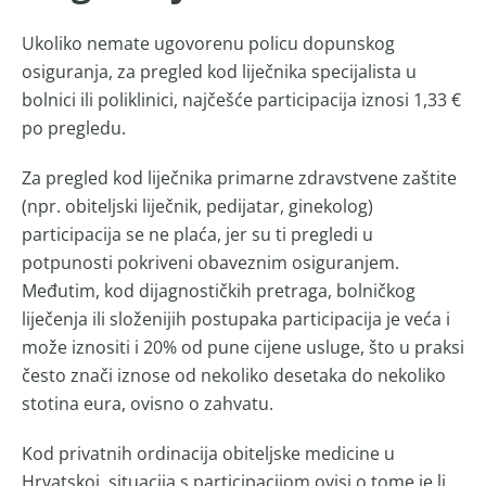
Ukoliko nemate ugovorenu policu dopunskog
osiguranja, za pregled kod liječnika specijalista u
bolnici ili poliklinici, najčešće participacija iznosi 1,33 €
po pregledu.
Za pregled kod liječnika primarne zdravstvene zaštite
(npr. obiteljski liječnik, pedijatar, ginekolog)
participacija se ne plaća, jer su ti pregledi u
potpunosti pokriveni obaveznim osiguranjem.
Međutim, kod dijagnostičkih pretraga, bolničkog
liječenja ili složenijih postupaka participacija je veća i
može iznositi i 20% od pune cijene usluge, što u praksi
često znači iznose od nekoliko desetaka do nekoliko
stotina eura, ovisno o zahvatu.
Kod privatnih ordinacija obiteljske medicine u
Hrvatskoj, situacija s participacijom ovisi o tome je li