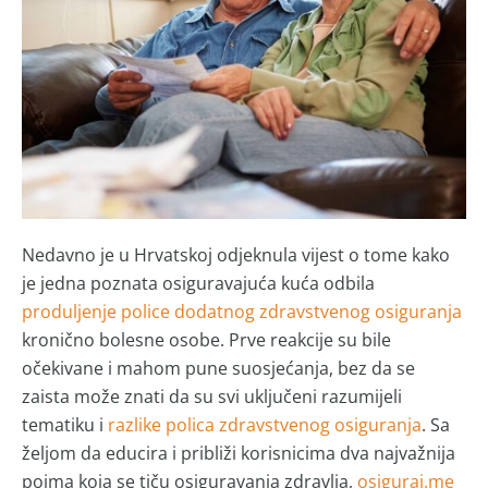
Nedavno je u Hrvatskoj odjeknula vijest o tome kako
je jedna poznata osiguravajuća kuća odbila
produljenje police dodatnog zdravstvenog osiguranja
kronično bolesne osobe. Prve reakcije su bile
očekivane i mahom pune suosjećanja, bez da se
zaista može znati da su svi uključeni razumijeli
tematiku i
razlike polica zdravstvenog osiguranja
. Sa
željom da educira i približi korisnicima dva najvažnija
pojma koja se tiču osiguravanja zdravlja,
osiguraj.me