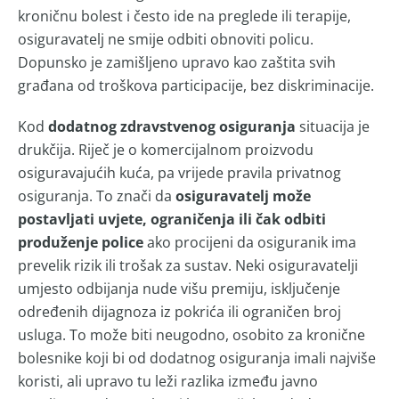
kroničnu bolest i često ide na preglede ili terapije,
osiguravatelj ne smije odbiti obnoviti policu.
Dopunsko je zamišljeno upravo kao zaštita svih
građana od troškova participacije, bez diskriminacije.
Kod
dodatnog zdravstvenog osiguranja
situacija je
drukčija. Riječ je o komercijalnom proizvodu
osiguravajućih kuća, pa vrijede pravila privatnog
osiguranja. To znači da
osiguravatelj može
postavljati uvjete, ograničenja ili čak odbiti
produženje police
ako procijeni da osiguranik ima
prevelik rizik ili trošak za sustav. Neki osiguravatelji
umjesto odbijanja nude višu premiju, isključenje
određenih dijagnoza iz pokrića ili ograničen broj
usluga. To može biti neugodno, osobito za kronične
bolesnike koji bi od dodatnog osiguranja imali najviše
koristi, ali upravo tu leži razlika između javno