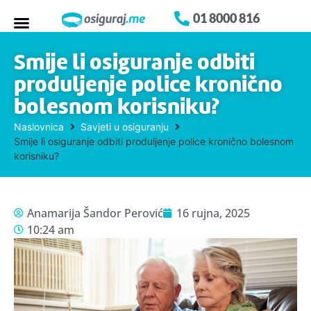
01 8000 816
Smije li osiguranje odbiti
produljenje police kronično
bolesnom korisniku?
Naslovnica
Savjeti u osiguranju
Smije li osiguranje odbiti produljenje police kronično bolesnom
korisniku?
Anamarija Šandor Perović
16 rujna, 2025
10:24 am