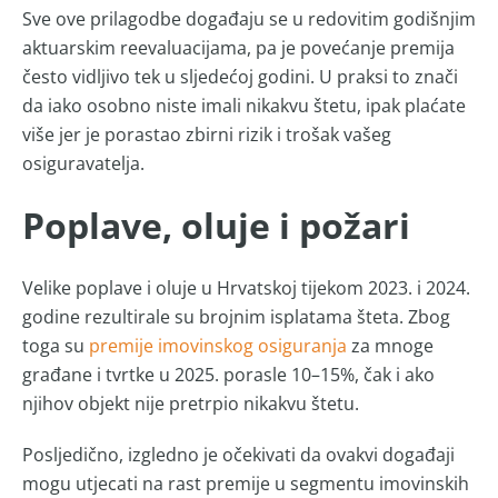
Sve ove prilagodbe događaju se u redovitim godišnjim
aktuarskim reevaluacijama, pa je povećanje premija
često vidljivo tek u sljedećoj godini. U praksi to znači
da iako osobno niste imali nikakvu štetu, ipak plaćate
više jer je porastao zbirni rizik i trošak vašeg
osiguravatelja.
Poplave, oluje i požari
Velike poplave i oluje u Hrvatskoj tijekom 2023. i 2024.
godine rezultirale su brojnim isplatama šteta. Zbog
toga su
premije imovinskog osiguranja
za mnoge
građane i tvrtke u 2025. porasle 10–15%, čak i ako
njihov objekt nije pretrpio nikakvu štetu.
Posljedično, izgledno je očekivati da ovakvi događaji
mogu utjecati na rast premije u segmentu imovinskih