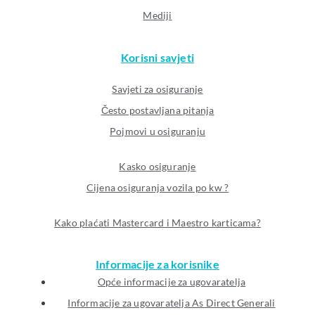
Mediji
Korisni savjeti
Savjeti za osiguranje
Često postavljana pitanja
Pojmovi u osiguranju
Kasko osiguranje
Cijena osiguranja vozila po kw ?
Kako plaćati Mastercard i Maestro karticama?
Informacije za korisnike
Opće informacije za ugovaratelja
Informacije za ugovaratelja As Direct Generali