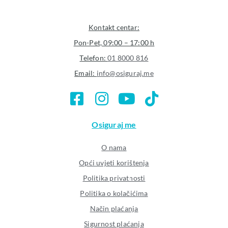
Kontakt centar:
Pon-Pet, 09:00 – 17:00 h
Telefon:
01 8000 816
Email:
info@osiguraj.me
Osiguraj me
O nama
Opći uvjeti korištenja
Politika privatnosti
Politika o kolačićima
Način plaćanja
Sigurnost plaćanja