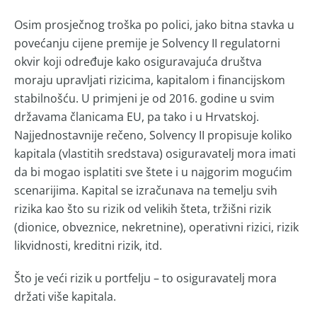
Osim prosječnog troška po polici, jako bitna stavka u
povećanju cijene premije je Solvency II regulatorni
okvir koji određuje kako osiguravajuća društva
moraju upravljati rizicima, kapitalom i financijskom
stabilnošću. U primjeni je od 2016. godine u svim
državama članicama EU, pa tako i u Hrvatskoj.
Najjednostavnije rečeno, Solvency II propisuje koliko
kapitala (vlastitih sredstava) osiguravatelj mora imati
da bi mogao isplatiti sve štete i u najgorim mogućim
scenarijima. Kapital se izračunava na temelju svih
rizika kao što su rizik od velikih šteta, tržišni rizik
(dionice, obveznice, nekretnine), operativni rizici, rizik
likvidnosti, kreditni rizik, itd.
Što je veći rizik u portfelju – to osiguravatelj mora
držati više kapitala.