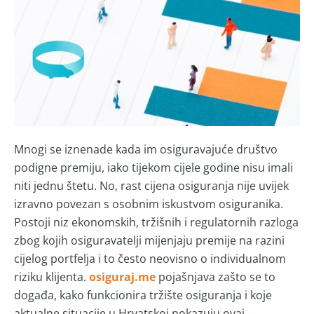
Mnogi se iznenade kada im osiguravajuće društvo
podigne premiju, iako tijekom cijele godine nisu imali
niti jednu štetu. No, rast cijena osiguranja nije uvijek
izravno povezan s osobnim iskustvom osiguranika.
Postoji niz ekonomskih, tržišnih i regulatornih razloga
zbog kojih osiguravatelji mijenjaju premije na razini
cijelog portfelja i to često neovisno o individualnom
riziku klijenta.
osiguraj.me
pojašnjava zašto se to
događa, kako funkcionira tržište osiguranja i koje
aktualne situacije u Hrvatskoj pokazuju ovaj