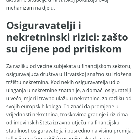
mehanizam na djelu.
Osiguravatelji i
nekretninski rizici: zašto
su cijene pod pritiskom
Za razliku od većine subjekata u financijskom sektoru,
osiguravajuća društva u Hrvatskoj snažno su izložena
tržištu nekretnina. Kod nekih osiguravatelja udio
ulaganja u nekretnine znatan je, a domaći osiguratelji
u većoj mjeri izravno ulažu u nekretnine, za razliku od
svojih europskih kolega. To znači da promjene u
vrijednosti nekretnina, troškovima gradnje i rizicima
od imovinskih šteta izravno utječu na financijsku
stabilnost osiguravatelja i posredno na visinu premija.
Inflacija snažno pritišće premije tako da su u