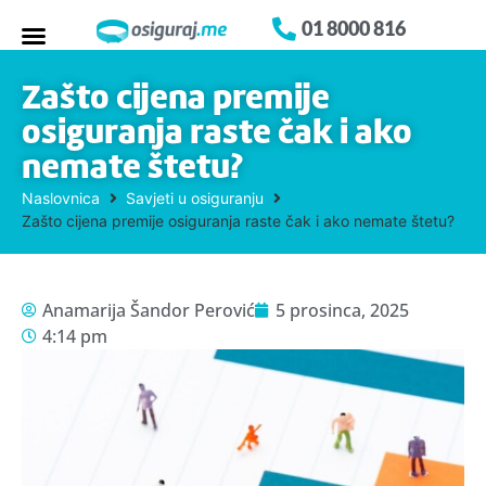
01 8000 816
Zašto cijena premije
osiguranja raste čak i ako
nemate štetu?
Naslovnica
Savjeti u osiguranju
Zašto cijena premije osiguranja raste čak i ako nemate štetu?
Anamarija Šandor Perović
5 prosinca, 2025
4:14 pm