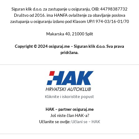
Siguran klik d.o.o. za zastupanje u osiguranju, OIB: 44798387732
Društvo od 2016. ima HANFA ovlaštenje za obavljanje poslova
zastupanja u osiguranju izdano pod Klasom UP/I 974-03/16-01/70
Makarska 40, 21000 Split
Copyright © 2024 osiguraj.me – Siguran klik d.o.o. Sva prava
pridržana.
Kliknite i iskoristite popust
HAK – partner osiguraj.me
Još niste član HAK-a?
Učlanite se ovdje:
Učlani se – HAK